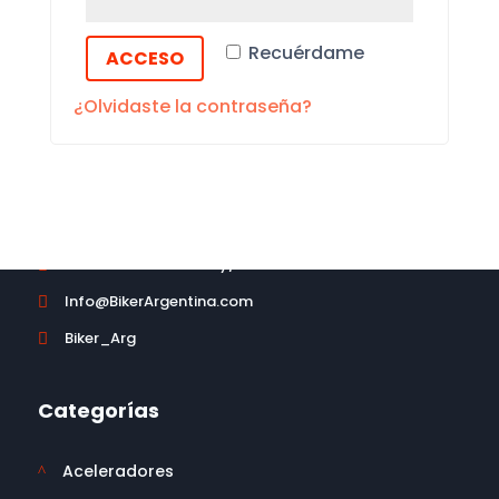
Recuérdame
ACCESO
¿Olvidaste la contraseña?
Política de Cambios y/o devoluciones

Info@BikerArgentina.com

Biker_Arg

Categorías
Aceleradores
^