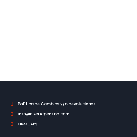
No dude en contactarse con
nosotros.
CONTACTO
Política de Cambios y/o devoluciones

Info@BikerArgentina.com

Biker_Arg
