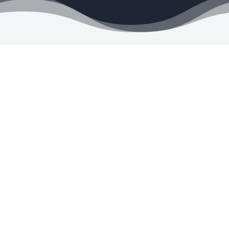
Envíos a todo el país

Los envíos se realizan por OCA
Tarjetas de Crédito y Débito

Visa, Mastercard, MercadoPago
y más
Satisfacción Garantizada
R
10 días para devolverlo si no es
lo que buscas