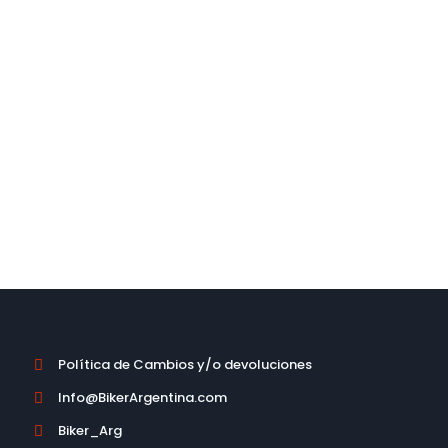
No dude en contactarse con
nosotros.
CONTACTO
Política de Cambios y/o devoluciones

Info@BikerArgentina.com

Biker_Arg
