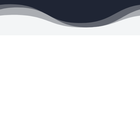
Envíos a todo el país

Los envíos se realizan por OCA
Tarjetas de Crédito y Débito

Visa, Mastercard, MercadoPago
y más
Satisfacción Garantizada
R
10 días para devolverlo si no es
lo que buscas