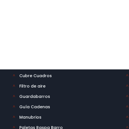
más
osotros.
Categorías
Aceleradores
^
^
Cubre Cuadros
^
^
Filtro de aire
^
^
Guardabarros
^
^
Guía Cadenas
^
^
Manubrios
^
^
Paletas Raspa Barro
^
^