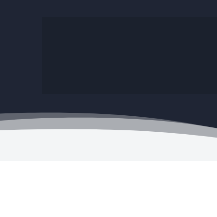
Envíos a todo el país

Los envíos se realizan por OC