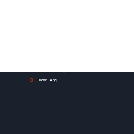
No dude en contactarse con n
Política de Cambios y/o devoluciones

Info@BikerArgentina.com

Biker_Arg
