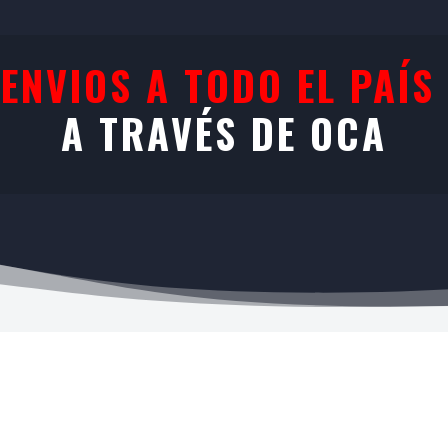
ENVIOS A TODO EL PAÍS
A TRAVÉS DE OCA
Tarjetas de Crédito y Débito

R
A
Visa, Mastercard, MercadoPago y