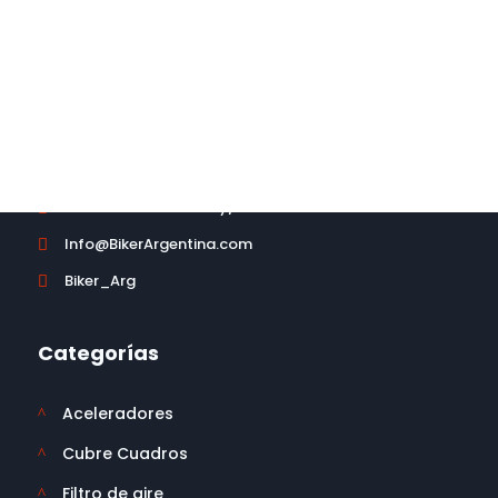
No dude en contactarse con
nosotros.
CONTACTO
Política de Cambios y/o devoluciones

Info@BikerArgentina.com

Biker_Arg

Categorías
Aceleradores
^
Cubre Cuadros
^
Filtro de aire
^