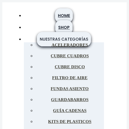
HOME
SHOP
SKU:
31505
Categoría:
Posa Pié
NUESTRAS CATEGORÍAS
ACELERADORES
Posa Pie SHARK (CRF230,
250F, XR, Tornado, Xr200,
CUBRE CUADROS
DT200, FALCON, XRE –
CUBRE DISCO
Rojo
FILTRO DE AIRE
FUNDAS ASIENTO
GUARDABARROS
GUÍA CADENAS
$
89.128
Precio:
KITS DE PLASTICOS