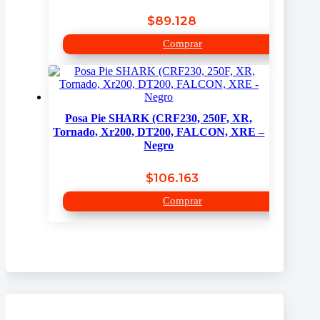
$
89.128
Comprar
Posa Pie SHARK (CRF230, 250F, XR,
Tornado, Xr200, DT200, FALCON, XRE –
Negro
$
106.163
Comprar