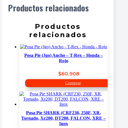
Rojo
Productos relacionados
cantidad
CONTACTO
Productos
relacionados
Buscar
Posa Pie (Jgo) Ancho – T-Rex – Honda –
Rojo
$
60.908
Comprar
Posa Pie SHARK (CRF230, 250F, XR,
Tornado, Xr200, DT200, FALCON, XRE –
Inox