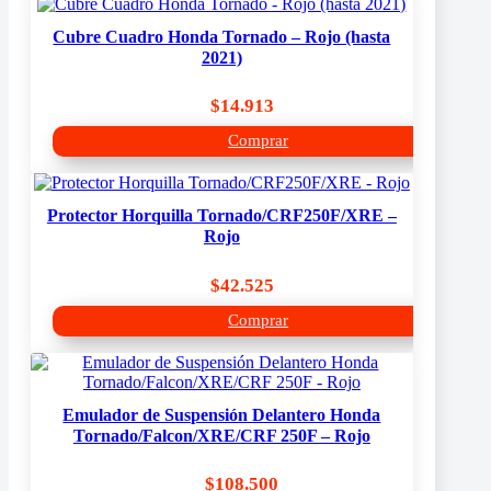
Cubre Cuadro Honda Tornado – Rojo (hasta
2021)
$
14.913
Comprar
Protector Horquilla Tornado/CRF250F/XRE –
Rojo
$
42.525
Comprar
Emulador de Suspensión Delantero Honda
Tornado/Falcon/XRE/CRF 250F – Rojo
$
108.500