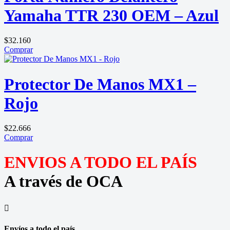
Yamaha TTR 230 OEM – Azul
$
32.160
Comprar
Protector De Manos MX1 –
Rojo
$
22.666
Comprar
ENVIOS A TODO EL PAÍS
A través de OCA

Envíos a todo el país