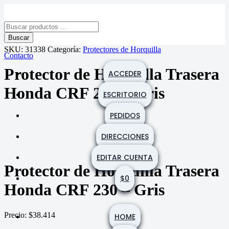
Búsqueda
de
Buscar
productos
SKU:
31338
Categoría:
Protectores de Horquilla
Contacto
Protector de Horquilla Trasera
ACCEDER
Honda CRF 230 – Gris
ESCRITORIO
PEDIDOS
DIRECCIONES
EDITAR CUENTA
Protector de Horquilla Trasera
$
0
Honda CRF 230 – Gris
Precio:
$
38.414
HOME