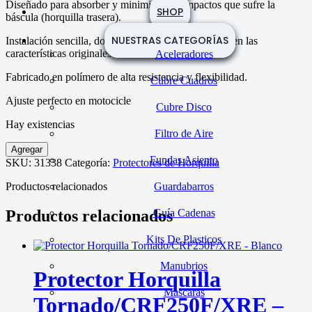
Diseñado para absorber y minimizar los impactos que sufre la
SHOP
báscula (horquilla trasera).
NUESTRAS CATEGORÍAS
Instalación sencilla, donde no se requieren cambios en las
características originales de la motocicleta.
Aceleradores
Fabricado en polímero de alta resistencia y flexibilidad.
Cubre Cuadros
Ajuste perfecto en motocicle
Cubre Disco
Hay existencias
Filtro de Aire
Protector
Agregar
de
Fundas Asiento
SKU:
31338
Categoría:
Protectores de Horquilla
Horquilla
Trasera
Productos relacionados
Guardabarros
Honda
CRF
Productos relacionados
Guía Cadenas
230
-
Kits De Plasticos
Gris
cantidad
Manubrios
Protector Horquilla
Mascaras
Tornado/CRF250F/XRE –