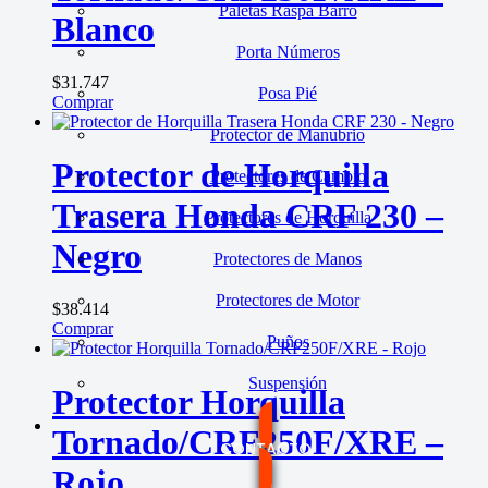
Paletas Raspa Barro
Blanco
Porta Números
$
31.747
Posa Pié
Comprar
Protector de Manubrio
Protector de Horquilla
Protectores de Cambio
Trasera Honda CRF 230 –
Protectores de Horquilla
Negro
Protectores de Manos
Protectores de Motor
$
38.414
Comprar
Puños
Suspensión
Protector Horquilla
Tornado/CRF250F/XRE –
CONTACTO
Rojo