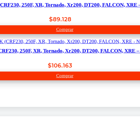
CRF230, 250F, XR, Tornado, Xr200, DT200, FALCON, XRE 
$
89.128
Comprar
CRF230, 250F, XR, Tornado, Xr200, DT200, FALCON, XRE –
$
106.163
Comprar