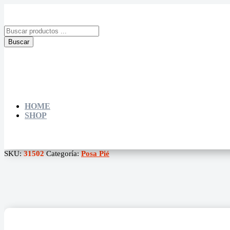
Búsqueda
de
Buscar
productos
HOME
SHOP
SKU:
31502
Categoría:
Posa Pié