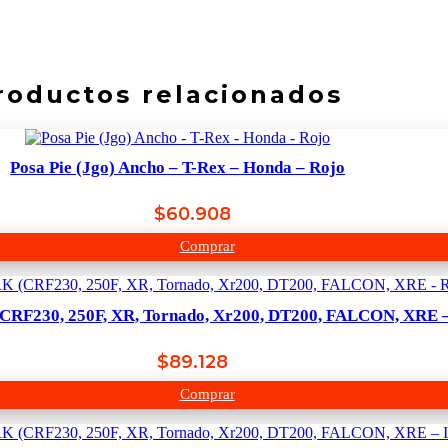
roductos relacionados
Posa Pie (Jgo) Ancho – T-Rex – Honda – Rojo
$
60.908
Comprar
CRF230, 250F, XR, Tornado, Xr200, DT200, FALCON, XRE 
$
89.128
Comprar