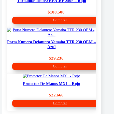
Tornado/Falcon/XRE/CRF 250F – Rojo
$
108.500
Comprar
Porta Numero Delantero Yamaha TTR 230 OEM –
Azul
$
29.236
Comprar
Protector De Manos MX1 – Rojo
$
22.666
Comprar