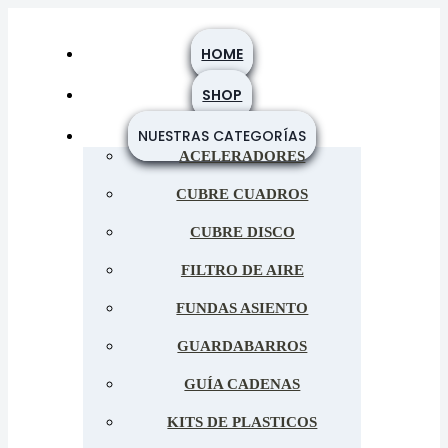
HOME
SHOP
SKU:
31356
Categoría:
Protectores de Horquilla
NUESTRAS CATEGORÍAS
ACELERADORES
Protector de Horquilla
Trasera Honda Tornado –
CUBRE CUADROS
Negro
CUBRE DISCO
FILTRO DE AIRE
FUNDAS ASIENTO
GUARDABARROS
$
34.922
GUÍA CADENAS
Precio:
KITS DE PLASTICOS
Diseñado para absorber y minimizar los impactos