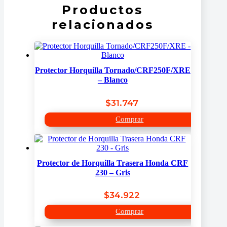
Productos
CONTACTO
relacionados
Buscar
Protector Horquilla Tornado/CRF250F/XRE
– Blanco
$
31.747
Comprar
Protector de Horquilla Trasera Honda CRF
230 – Gris
$
34.922
Comprar