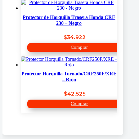
Protector de Horquilla Trasera Honda CRF
230 – Negro
$
34.922
Comprar
Protector Horquilla Tornado/CRF250F/XRE
– Rojo
$
42.525
Comprar