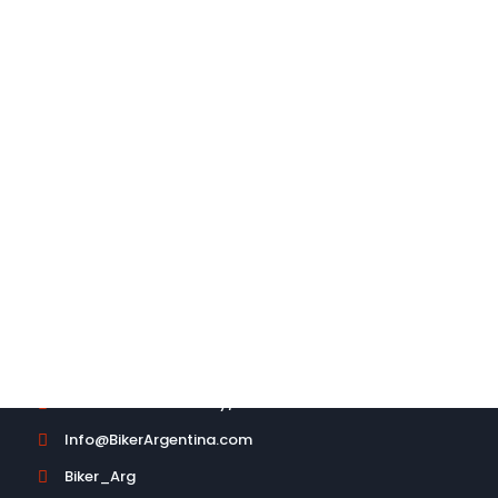
Satisfacción Garantizada
R
10 días para devolverlo si no es
lo que buscas
No dude en contactarse con
nosotros.
CONTACTO
Política de Cambios y/o devoluciones

Info@BikerArgentina.com

Biker_Arg
