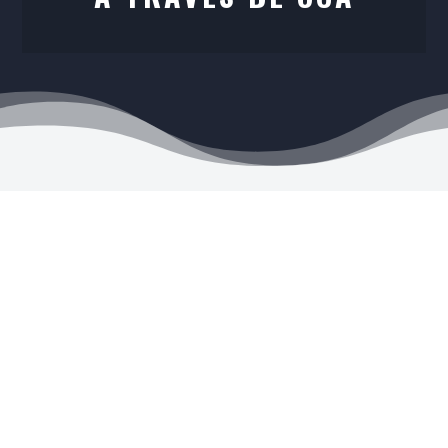
Envíos a todo el país

Los envíos se realizan por OCA
Tarjetas de Crédito y Débito

Visa, Mastercard, MercadoPago
y más