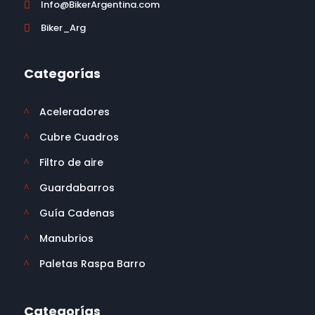
Info@BikerArgentina.com

Biker_Arg

Categorías
Aceleradores
^
Cubre Cuadros
^
Filtro de aire
^
Guardabarros
^
Guía Cadenas
^
Manubrios
^
Paletas Raspa Barro
^
Categorías