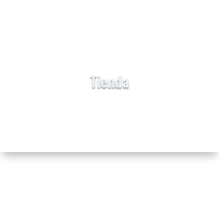
BUSCAR
Tienda
Envíos a todo el país

Los envíos se realizan por OCA